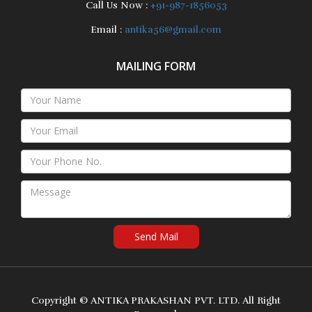
Call Us Now :
+91-987-1856053
Email :
antika56@gmail.com
MAILING FORM
Send Mail
Copyright ©
ANTIKA PRAKASHAN PVT. LTD.
All Right