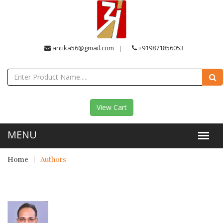
antika56@gmail.com
+919871856053
View Cart
Home
Authors