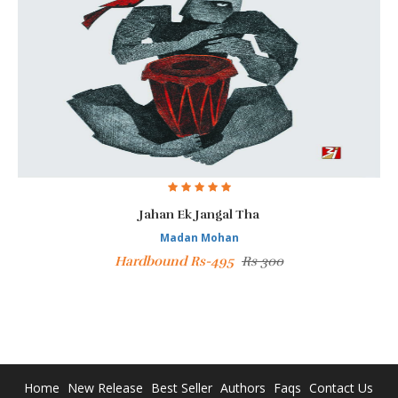
Jahan Ek Jangal Tha
Madan Mohan
Hardbound Rs-495
Rs 300
Home
New Release
Best Seller
Authors
Faqs
Contact Us