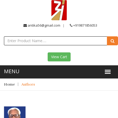
antika56@gmail.com
+919871856053
View Cart
Home
Authors