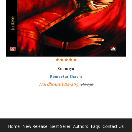
Sukanya
Ramavtar Shashi
Hardbound Rs-265
Rs 130
Home
New Release
Best Seller
Authors
Faqs
Contact Us