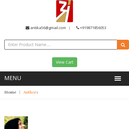
antika56@gmail.com
+919871856053
View Cart
Home
Authors