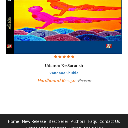
Udanon Ke Saransh
Vandana Shukla
Hardbound Rs-250
Rs 200
Home
New Release
Best Seller
Authors
Faqs
Contact Us