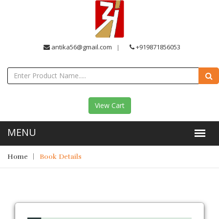
antika56@gmail.com
+919871856053
View Cart
Home
Book Details