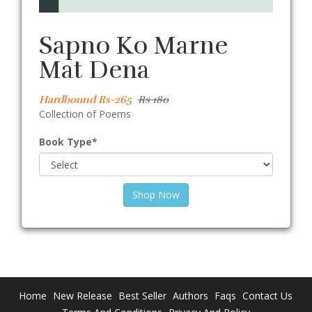
Sapno Ko Marne
Mat Dena
Hardbound Rs-265
Rs 180
Collection of Poems
Book Type
*
Shop Now
Home
New Release
Best Seller
Authors
Faqs
Contact Us