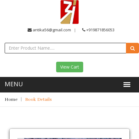
antika56@gmail.com
+919871856053
View Cart
Home
Book Details