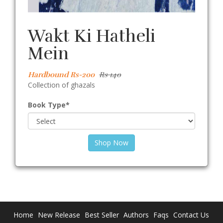
Wakt Ki Hatheli
Mein
Hardbound Rs-200
Rs 140
Collection of ghazals
Book Type
*
Shop Now
Home
New Release
Best Seller
Authors
Faqs
Contact Us