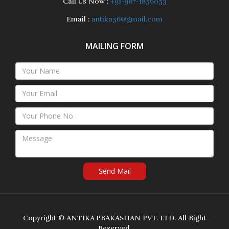
Call Us Now :
+91-987-1856053
Email :
antika56@gmail.com
MAILING FORM
Send Mail
Copyright ©
ANTIKA PRAKASHAN PVT. LTD.
All Right
Reserved.