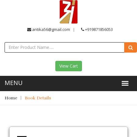
antika56@gmail.com
+919871856053
View Cart
Home
Book Details